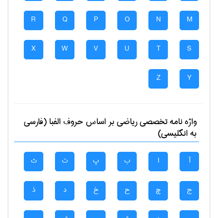
R
Q
P
O
N
M
X
W
V
U
T
S
Z
Y
واژه نامه تخصصی
رياضی
بر اساس حروف الفبا (فارسی
به انگلیسی)
آ
ا
ب
پ
ت
ث
ج
چ
ح
خ
د
ذ