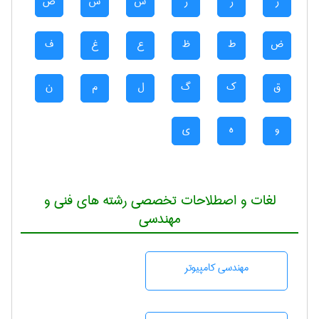
ر
ز
ژ
س
ش
ص
ض
ط
ظ
ع
غ
ف
ق
ک
گ
ل
م
ن
و
ه
ی
لغات و اصطلاحات تخصصی رشته های فنی و
مهندسی
مهندسی كامپيوتر