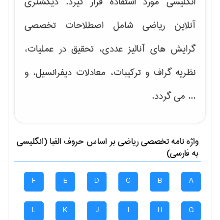
انگلیسی مورد استفاده قرار گیرد. دیکشنری
آنلاین ریاضی شامل اصطلاحات تخصصی
گرایش های
آنالیز عددی، تحقیق در عملیات،
نظریه گراف و تركیبات، معادلات دیفرانسیل
، و
... می گردد.
واژه نامه تخصصی
رياضی
بر اساس حروف الفبا (انگلیسی
به فارسی)
F
E
D
C
B
A
L
K
J
I
H
G