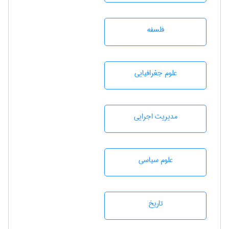
فلسفه
علوم جغرافيايی
مديريت اجرايی
علوم سياسی
تاريخ