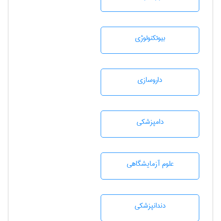
بيوتكنولوژی
داروسازی
دامپزشكی
علوم آزمايشگاهی
دندانپزشكی