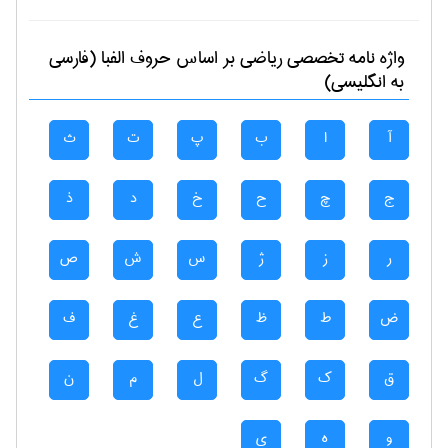
واژه نامه تخصصی
رياضی
بر اساس حروف الفبا (فارسی
به انگلیسی)
آ
ا
ب
پ
ت
ث
ج
چ
ح
خ
د
ذ
ر
ز
ژ
س
ش
ص
ض
ط
ظ
ع
غ
ف
ق
ک
گ
ل
م
ن
و
ه
ی