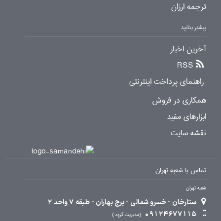
ترجمه ارزان
بیشتر بدانید
آخرین اخبار
RSS
راهنمای پرداخت اینترنتی
همکاری در فروش
ابزارهای مفید
نقشه سایت
تماس با شعبه تهران
شعبه تهران
ستارخان - خسرو شمالی - برج بهاران - طبقه 7 واحد 2
09124677115
مدیریت گروه