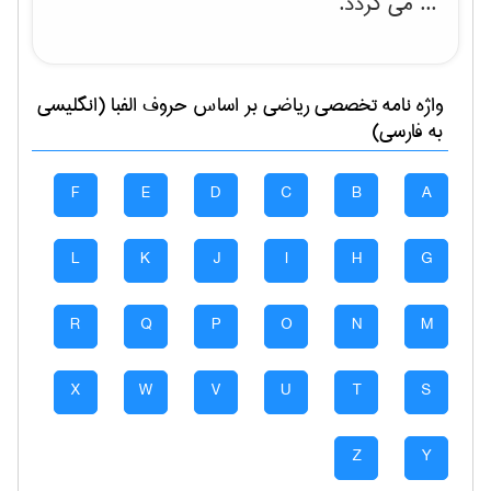
... می گردد.
واژه نامه تخصصی
رياضی
بر اساس حروف الفبا (انگلیسی
به فارسی)
F
E
D
C
B
A
L
K
J
I
H
G
R
Q
P
O
N
M
X
W
V
U
T
S
Z
Y