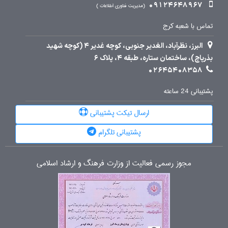
09124648967
مدیریت فناوری اطلاعات
تماس با شعبه کرج
البرز، نظرآباد، الغدیر جنوبی، کوچه غدیر 4 (کوچه شهید
بذرپاچ)، ساختمان ستاره، طبقه 4، پلاک 6
02645408358
پشتیبانی 24 ساعته
ارسال تیکت پشتیبانی
پشتیبانی تلگرام
مجوز رسمی فعالیت از وزارت فرهنگ و ارشاد اسلامی