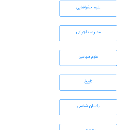
علوم جغرافيايی
مديريت اجرايی
علوم سياسی
تاريخ
باستان شناسی