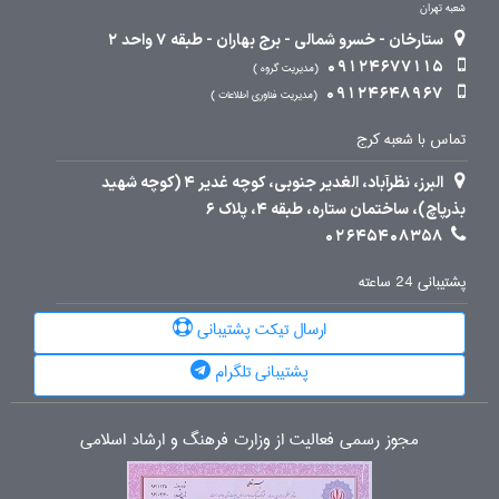
شعبه تهران
ستارخان - خسرو شمالی - برج بهاران - طبقه 7 واحد 2
09124677115
مدیریت گروه
09124648967
مدیریت فناوری اطلاعات
تماس با شعبه کرج
البرز، نظرآباد، الغدیر جنوبی، کوچه غدیر 4 (کوچه شهید
بذرپاچ)، ساختمان ستاره، طبقه 4، پلاک 6
02645408358
پشتیبانی 24 ساعته
ارسال تیکت پشتیبانی
پشتیبانی تلگرام
مجوز رسمی فعالیت از وزارت فرهنگ و ارشاد اسلامی