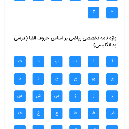
Z
Y
واژه نامه تخصصی
رياضی
بر اساس حروف الفبا (فارسی
به انگلیسی)
آ
ا
ب
پ
ت
ث
ج
چ
ح
خ
د
ذ
ر
ز
ژ
س
ش
ص
ض
ط
ظ
ع
غ
ف