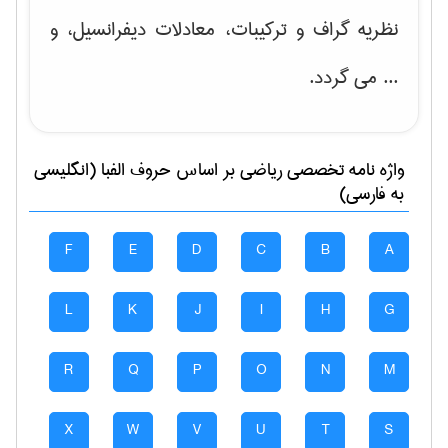
نظریه گراف و تركیبات، معادلات دیفرانسیل
، و
... می گردد.
واژه نامه تخصصی
رياضی
بر اساس حروف الفبا (انگلیسی
به فارسی)
F
E
D
C
B
A
L
K
J
I
H
G
R
Q
P
O
N
M
X
W
V
U
T
S