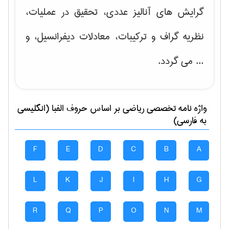
گرایش های
آنالیز عددی، تحقیق در عملیات،
نظریه گراف و تركیبات، معادلات دیفرانسیل
، و
... می گردد.
واژه نامه تخصصی
رياضی
بر اساس حروف الفبا (انگلیسی
به فارسی)
F
E
D
C
B
A
L
K
J
I
H
G
R
Q
P
O
N
M