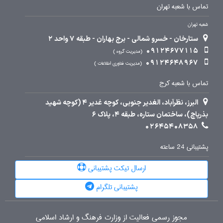
تماس با شعبه تهران
شعبه تهران
ستارخان - خسرو شمالی - برج بهاران - طبقه 7 واحد 2
09124677115
مدیریت گروه
09124648967
مدیریت فناوری اطلاعات
تماس با شعبه کرج
البرز، نظرآباد، الغدیر جنوبی، کوچه غدیر 4 (کوچه شهید
بذرپاچ)، ساختمان ستاره، طبقه 4، پلاک 6
02645408358
پشتیبانی 24 ساعته
ارسال تیکت پشتیبانی
پشتیبانی تلگرام
مجوز رسمی فعالیت از وزارت فرهنگ و ارشاد اسلامی