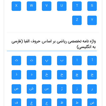
X
W
V
U
T
S
Z
Y
واژه نامه تخصصی
رياضی
بر اساس حروف الفبا (فارسی
به انگلیسی)
آ
ا
ب
پ
ت
ث
ج
چ
ح
خ
د
ذ
ر
ز
ژ
س
ش
ص
ض
ط
ظ
ع
غ
ف