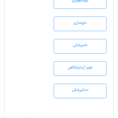
بيوتكنولوژی
داروسازی
دامپزشكی
علوم آزمايشگاهی
دندانپزشكی