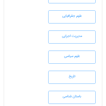
علوم جغرافيايی
مديريت اجرايی
علوم سياسی
تاريخ
باستان شناسی