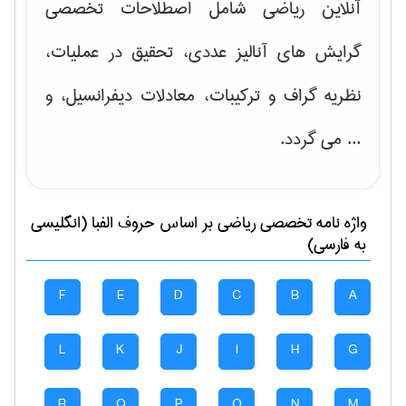
آنلاین ریاضی شامل اصطلاحات تخصصی
گرایش های
آنالیز عددی، تحقیق در عملیات،
نظریه گراف و تركیبات، معادلات دیفرانسیل
، و
... می گردد.
واژه نامه تخصصی
رياضی
بر اساس حروف الفبا (انگلیسی
به فارسی)
F
E
D
C
B
A
L
K
J
I
H
G
R
Q
P
O
N
M