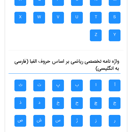
X
W
V
U
T
S
Z
Y
واژه نامه تخصصی
رياضی
بر اساس حروف الفبا (فارسی
به انگلیسی)
آ
ا
ب
پ
ت
ث
ج
چ
ح
خ
د
ذ
ر
ز
ژ
س
ش
ص