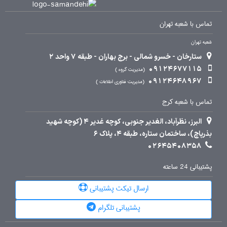
تماس با شعبه تهران
شعبه تهران
ستارخان - خسرو شمالی - برج بهاران - طبقه 7 واحد 2
09124677115
مدیریت گروه
09124648967
مدیریت فناوری اطلاعات
تماس با شعبه کرج
البرز، نظرآباد، الغدیر جنوبی، کوچه غدیر 4 (کوچه شهید
بذرپاچ)، ساختمان ستاره، طبقه 4، پلاک 6
02645408358
پشتیبانی 24 ساعته
ارسال تیکت پشتیبانی
پشتیبانی تلگرام