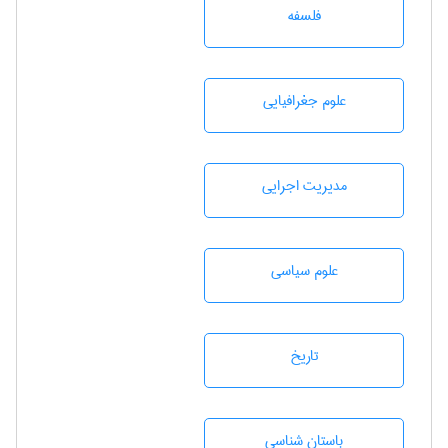
فلسفه
علوم جغرافيايی
مديريت اجرايی
علوم سياسی
تاريخ
باستان شناسی