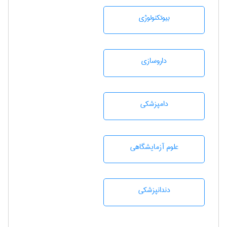
بيوتكنولوژی
داروسازی
دامپزشكی
علوم آزمايشگاهی
دندانپزشكی