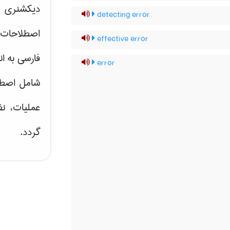
دیکشنری ت
detecting error
اصطلاحات 
effective error
فارسی به ان
error
شامل اصط
عملیات، نظ
گردد.