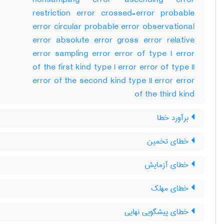
nonsampling error ascending error
restriction error crossed-error probable
error circular probable error observational
error absolute error gross error relative
error sampling error error of type I error
of the first kind type I error error of type II
error of the second kind type II error error
of the third kind
برآورد خطا
خطای تخمین
خطای آزمایش
خطای مهلک
خطای پیشگویی نهایی