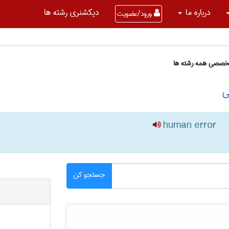
درباره ما
دیکشنری رشته ها
ورود/عضویت
تخصصی همه رشته ها
ی
human error
جستجو کن