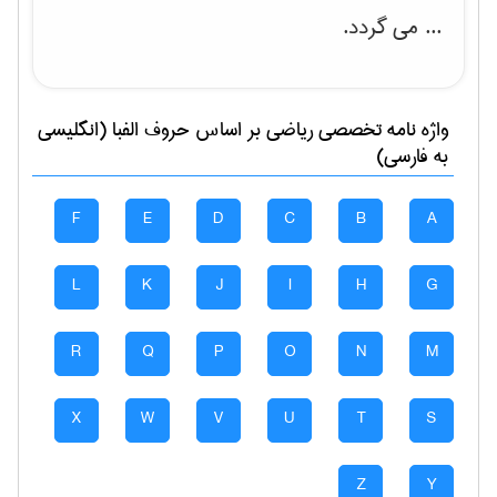
... می گردد.
واژه نامه تخصصی
رياضی
بر اساس حروف الفبا (انگلیسی
به فارسی)
F
E
D
C
B
A
L
K
J
I
H
G
R
Q
P
O
N
M
X
W
V
U
T
S
Z
Y