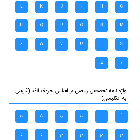
L
K
J
I
H
G
R
Q
P
O
N
M
X
W
V
U
T
S
Z
Y
واژه نامه تخصصی
رياضی
بر اساس حروف الفبا (فارسی
به انگلیسی)
آ
ا
ب
پ
ت
ث
ج
چ
ح
خ
د
ذ