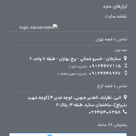
ابزارهای مفید
نقشه سایت
تماس با شعبه تهران
شعبه تهران
ستارخان - خسرو شمالی - برج بهاران - طبقه 7 واحد 2
09124677115
مدیریت گروه
09124648967
مدیریت فناوری اطلاعات
تماس با شعبه کرج
البرز، نظرآباد، الغدیر جنوبی، کوچه غدیر 4 (کوچه شهید
بذرپاچ)، ساختمان ستاره، طبقه 4، پلاک 6
02645408358
پشتیبانی 24 ساعته