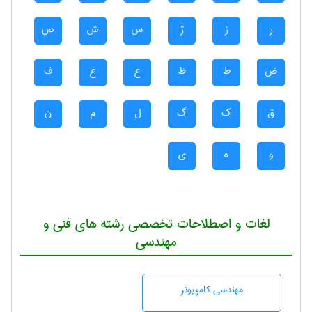
ر
ز
ژ
س
ش
ص
ض
ط
ظ
ع
غ
ف
ق
ک
گ
ل
م
ن
و
ه
ی
لغات و اصطلاحات تخصصی رشته های فنی و
مهندسی
مهندسی كامپيوتر