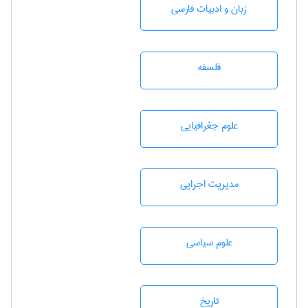
زبان و ادبيات فارسی
فلسفه
علوم جغرافيايی
مديريت اجرايی
علوم سياسی
تاريخ