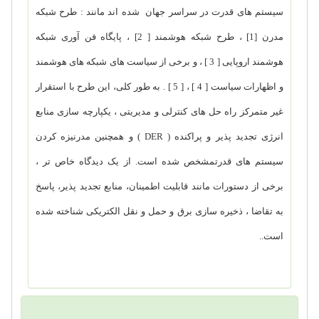
سیستم های قدرت در سراسر جهان شده اند مانند : طرح شبکه
مدرن [1] ، طرح شبکه هوشمند
]
2
] ، پایگاه فن آوری شبکه
هوشمند اروپایی [ 3 ] ، و برخی از سیاست های شبکه های هوشمند
و اظهارات سیاست [ 4 ] ، [ 5 ] . به طور کلی، این طرح با استقرار
غیر متمرکز راه حل های کنترلی و مدیریتی ، یکپارچه سازی منابع
انرژی تجدید پذیر و پراکنده (
DER
) و همچنین مدرنیزه کردن
سیستم های قدرتمشخص شده است.
از یک دیدگاه خاص تر ،
برخی از دستورات مانند قابلیت اطمینان، منابع تجدید پذیر، پاسخ
به تقاضا ، ذخیره سازی برق و حمل و نقل الکتریکی شناخته شده
است..