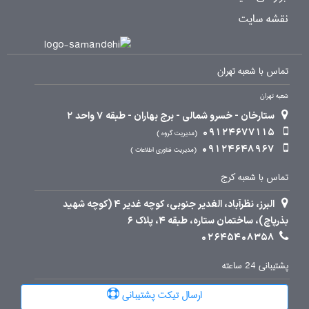
نقشه سایت
تماس با شعبه تهران
شعبه تهران
ستارخان - خسرو شمالی - برج بهاران - طبقه 7 واحد 2
09124677115
مدیریت گروه
09124648967
مدیریت فناوری اطلاعات
تماس با شعبه کرج
البرز، نظرآباد، الغدیر جنوبی، کوچه غدیر 4 (کوچه شهید
بذرپاچ)، ساختمان ستاره، طبقه 4، پلاک 6
02645408358
پشتیبانی 24 ساعته
ارسال تیکت پشتیبانی