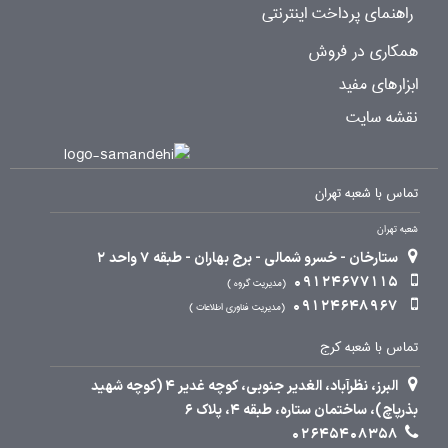
راهنمای پرداخت اینترنتی
همکاری در فروش
ابزارهای مفید
نقشه سایت
تماس با شعبه تهران
شعبه تهران
ستارخان - خسرو شمالی - برج بهاران - طبقه 7 واحد 2
09124677115
مدیریت گروه
09124648967
مدیریت فناوری اطلاعات
تماس با شعبه کرج
البرز، نظرآباد، الغدیر جنوبی، کوچه غدیر 4 (کوچه شهید
بذرپاچ)، ساختمان ستاره، طبقه 4، پلاک 6
02645408358