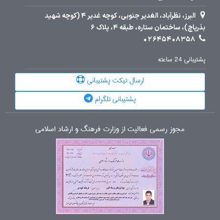
البرز، نظرآباد، الغدیر جنوبی، کوچه غدیر 4 (کوچه شهید
بذرپاچ)، ساختمان ستاره، طبقه 4، پلاک 6
02645408358
پشتیبانی 24 ساعته
ارسال تیکت پشتیبانی
پشتیبانی تلگرام
مجوز رسمی فعالیت از وزارت فرهنگ و ارشاد اسلامی