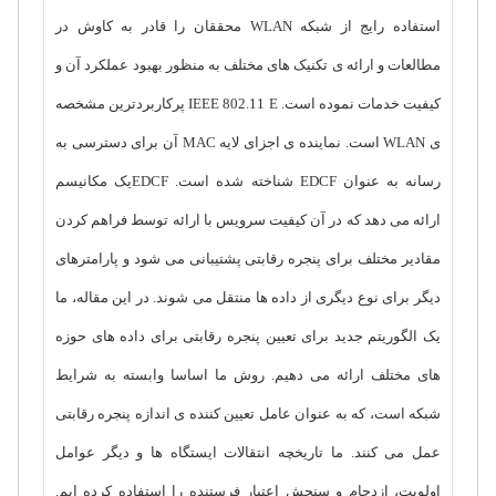
استفاده رایج از شبکه
WLAN
محققان را قادر به کاوش در
مطالعات و ارائه ی تکنیک های مختلف به منظور بهبود عملکرد آن و
کیفیت خدمات نموده است.
IEEE 802.11 E
پرکاربردترین مشخصه
ی
WLAN
است. نماینده ی اجزای لایه
MAC
آن برای دسترسی به
رسانه به عنوان
EDCF
شناخته شده است.
EDCF
یک مکانیسم
ارائه می دهد که در آن کیفیت سرویس با ارائه توسط فراهم کردن
مقادیر مختلف برای پنجره رقابتی پشتیبانی می شود و پارامترهای
دیگر برای نوع دیگری از داده ها منتقل می شوند. در این مقاله، ما
یک الگوریتم جدید برای تعیین پنجره رقابتی برای داده های حوزه
های مختلف ارائه می دهیم. روش ما اساسا وابسته به شرایط
شبکه است، که به عنوان عامل تعیین کننده ی اندازه پنجره رقابتی
عمل می کنند. ما تاریخچه انتقالات ایستگاه ها و دیگر عوامل
اولویت، ازدحام و سنجش اعتبار فرستنده را استفاده کرده ایم.