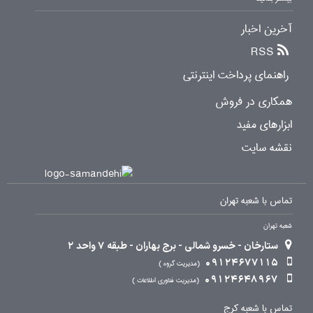
آخرین اخبار
RSS
راهنمای پرداخت اینترنتی
همکاری در فروش
ابزارهای مفید
نقشه سایت
تماس با شعبه تهران
شعبه تهران
ستارخان - خسرو شمالی - برج بهاران - طبقه 7 واحد 2
09124677115
مدیریت گروه
09124648967
مدیریت فناوری اطلاعات
تماس با شعبه کرج