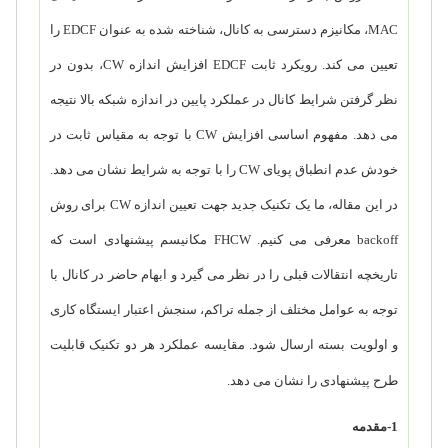
MAC
، مکانیزم دسترسی به کانال، شناخته شده به عنوان
EDCF
را
تعیین می کند. رویکرد ثابت
EDCF
افزایش اندازه
CW
، بدون در
نظر گرفتن شرایط کانال در عملکرد پایین در اندازه شبکه بالا نتیجه
می دهد. مفهوم اساسی افزایش
CW
با توجه به مقیاس ثابت در
خودش عدم انطباق پویای
CW
را با توجه به شرایط نشان می دهد.
در این مقاله، ما یک تکنیک جدید جهت تعیین اندازه
CW
برای روش
backoff
معرفی می کنیم.
FHCW
مکانیسم پیشنهادی است که
تاریخچه انتقالات قبلی را در نظر می گیرد و ابهام حاضر در کانال با
توجه به عوامل مختلف از جمله تراکم، سنجش اعتبار ایستگاه کاری
و اولویت بسته ارسال شود. مقایسه عملکرد هر دو تکنیک قابلیت
طرح پیشنهادی را نشان می دهد.
1-مقدمه