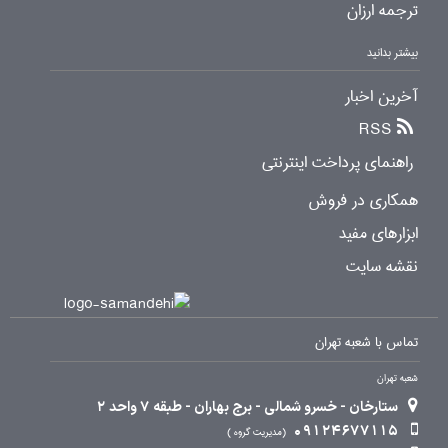
ترجمه ارزان
بیشتر بدانید
آخرین اخبار
RSS
راهنمای پرداخت اینترنتی
همکاری در فروش
ابزارهای مفید
نقشه سایت
تماس با شعبه تهران
شعبه تهران
ستارخان - خسرو شمالی - برج بهاران - طبقه 7 واحد 2
09124677115
مدیریت گروه