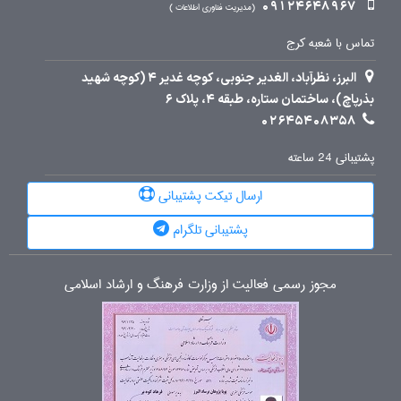
09124648967
مدیریت فناوری اطلاعات
تماس با شعبه کرج
البرز، نظرآباد، الغدیر جنوبی، کوچه غدیر 4 (کوچه شهید
بذرپاچ)، ساختمان ستاره، طبقه 4، پلاک 6
02645408358
پشتیبانی 24 ساعته
ارسال تیکت پشتیبانی
پشتیبانی تلگرام
مجوز رسمی فعالیت از وزارت فرهنگ و ارشاد اسلامی