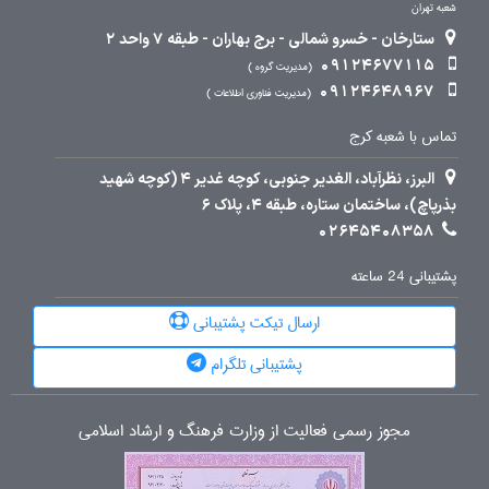
شعبه تهران
ستارخان - خسرو شمالی - برج بهاران - طبقه 7 واحد 2
09124677115
مدیریت گروه
09124648967
مدیریت فناوری اطلاعات
تماس با شعبه کرج
البرز، نظرآباد، الغدیر جنوبی، کوچه غدیر 4 (کوچه شهید
بذرپاچ)، ساختمان ستاره، طبقه 4، پلاک 6
02645408358
پشتیبانی 24 ساعته
ارسال تیکت پشتیبانی
پشتیبانی تلگرام
مجوز رسمی فعالیت از وزارت فرهنگ و ارشاد اسلامی