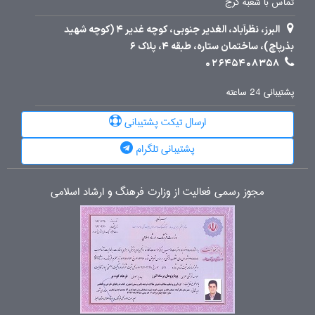
تماس با شعبه کرج
البرز، نظرآباد، الغدیر جنوبی، کوچه غدیر 4 (کوچه شهید
بذرپاچ)، ساختمان ستاره، طبقه 4، پلاک 6
02645408358
پشتیبانی 24 ساعته
ارسال تیکت پشتیبانی
پشتیبانی تلگرام
مجوز رسمی فعالیت از وزارت فرهنگ و ارشاد اسلامی