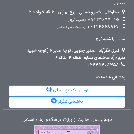
شعبه تهران
ستارخان - خسرو شمالی - برج بهاران - طبقه 7 واحد 2
09124677115
مدیریت گروه
09124648967
مدیریت فناوری اطلاعات
تماس با شعبه کرج
البرز، نظرآباد، الغدیر جنوبی، کوچه غدیر 4 (کوچه شهید
بذرپاچ)، ساختمان ستاره، طبقه 4، پلاک 6
02645408358
پشتیبانی 24 ساعته
ارسال تیکت پشتیبانی
پشتیبانی تلگرام
مجوز رسمی فعالیت از وزارت فرهنگ و ارشاد اسلامی