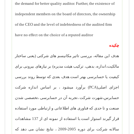
the
demand for better quality auditor. Further, the existence of
independent members on
the board of directors, the ownership
of the CEO and the level of indebtedness of the
audited firm
have no effect on the choice of a reputed auditor
چکیده
هدف این مقاله، بررسی تاثیر مکانیسم های شرکتی (یعنی ساختار
مالکیت،اندازه، بدهی، ترکیب هیئت مدیره) بر نیازهای بیرونی برای
کیفیت یا حسابرسی بهتر است.هدف بعدی که توسط روند بررسی
اجزای اصلی(
PCA
) برآورد میشود ، بر اساس اندازه شرکت
حسابرس،شهرت شرکت ،تجربه آن در حسابرسی ،تخصصی شدن
صنعت و تا حدی که فناوری های اطلاعاتی و ارتباطی مورد استفاده
قرار گیرند استوار است.با استفاده از نمونه ای از 137 مشاهدات
سالانه شرکت برای دوره 2005-2009 ، نتایج نشان می دهد که