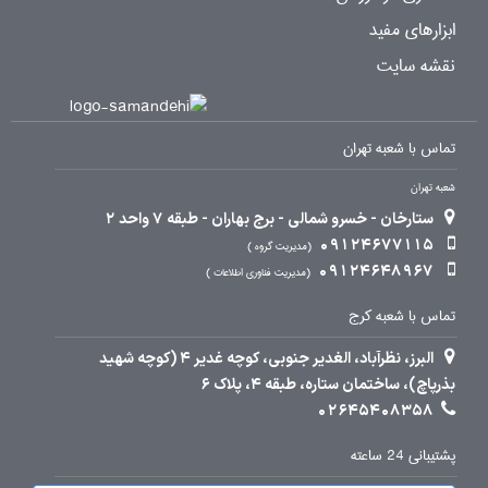
ابزارهای مفید
نقشه سایت
تماس با شعبه تهران
شعبه تهران
ستارخان - خسرو شمالی - برج بهاران - طبقه 7 واحد 2
09124677115
مدیریت گروه
09124648967
مدیریت فناوری اطلاعات
تماس با شعبه کرج
البرز، نظرآباد، الغدیر جنوبی، کوچه غدیر 4 (کوچه شهید
بذرپاچ)، ساختمان ستاره، طبقه 4، پلاک 6
02645408358
پشتیبانی 24 ساعته