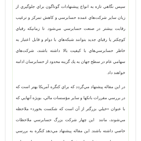
سپس نگاهي تازه به انواع پيشنهادات گوناگون براي جلوگيري از
زيان ساير شركت‌هاي عمده حسابرسي و كاهش تمركز و ترغيب
رقابت بيشتر در صنعت حسابرسي مي‌شود. تا زمانيكه رقباي
كوچكتر يا رقباي جديد بتوانند شبكه‌هاي با دوام و قابل اعتبار به
خاطر حسابرسي‌هاي با كيفيت بالا داشته باشند، شركت‌هاي
سهامي عام در سطح جهان به يك گزينه محدود از حسابرسان ادامه
خواهند داد.
در اين مقاله پيشنهاد مي‌گردد كه براي كنگره آمريكا بهتر است كه
در بررسي مقررات بانكها و ساير مؤسسات مالي، بويژه آنهايي كه
با عنوان «خيلي بزرگتر از آن است كه شكست بخورد» ملاحظه
مي‌شوند، مانند اين چهار شركت بزرگ حسابرسي ملاحظات
خاصي داشته باشند. اين مقاله پيشنهاد مي‌دهد كنگره به بررسي