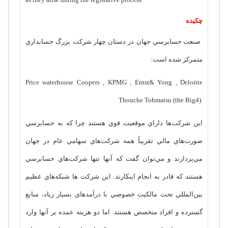
چکیده
صنعت حسابرسي جهان در دستان چهار شركت بزرگ حسابداري
متمركز شده است:
Price waterhouse Coopers , KPMG , Ernst& Yong , Deloitte
Thouche Tohmatsu (the Big4).
اين شركت‌ها داراي موقعيت قوي هستند چرا كه به حسابرسي
صورت‌هاي مالي تقريباً همه شركت‌هاي سهامي عام در جهان
مي‌پردازند و مي‌توان گفت كه آنها تنها شركت‌هاي حسابرسي
هستند كه قادر به انجام اينكارند. این شرکت ها شبكه‌هاي عظيم
بين‌المللي تحت مالكيت خصوصي با درآمدهاي بسيار زياد، منابع
گسترده و افراد متخصص هستند. اما دو هزينه عمده بر آنها وارد