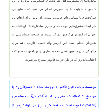
محدودسازي مسئوليت‌هاي شركت‌هاي حسابرسي بپردازد و اين
كاهش‌ مسئولیت ها به صورتی انجام می شود كه حسابرسي
شركت‌هاي با سهامي‌عام رقابتي‌تر شوند. يك روش براي انجام اين
كار ايجاد مشوق‌هايي جهت محدود‌سازي ساختاريافتۀ داوطلبانه به
عنوان ابزاری برای كاهش تمركز شديد در صنعت حسابرسي به
شيوه‌اي منظم است. اين امرمي‌تواند نقطه آغازيني باشد براي
چگونگي شروع تعيين فصل محدود سازي و پرداختن به سئوالات
اجتناب‌ناپذيري كه در طي فرآيند قانوني مطرح مي‌شوند.
موسسه ترجمه البرز اقدام به ترجمه مقاله
" حسابداری "
با
موضوع
" اصلاحات مالي و 4 شركت بزرگ حسابرسي
(BIG4) "
نموده است که شما کاربر عزیز می توانید پس از