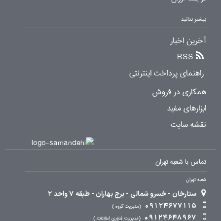
بیشتر بدانید
آخرین اخبار
RSS
راهنمای پرداخت اینترنتی
همکاری در فروش
ابزارهای مفید
نقشه سایت
تماس با شعبه تهران
شعبه تهران
ستارخان - خسرو شمالی - برج بهاران - طبقه 7 واحد 2
09124677115
مدیریت گروه
09124648967
مدیریت فناوری اطلاعات