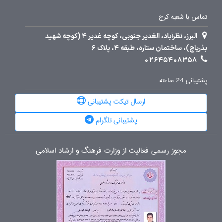
تماس با شعبه کرج
البرز، نظرآباد، الغدیر جنوبی، کوچه غدیر 4 (کوچه شهید
بذرپاچ)، ساختمان ستاره، طبقه 4، پلاک 6
02645408358
پشتیبانی 24 ساعته
ارسال تیکت پشتیبانی
پشتیبانی تلگرام
مجوز رسمی فعالیت از وزارت فرهنگ و ارشاد اسلامی