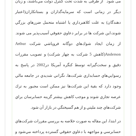
می شود. از طرفی به شدت تحت كنترل دولت مي‌باشند، و زیان
دیگر در زمانی است که سرمايه‌گذاران و بستانكاران(اعتبار
دهندگان) به علت كلاهبرداري يا اشتباه متحمل ضررهاي بزرگي
شوند،این شرکت ها در برابر دعاوي حقوقي آسيب‌پذير می شوند.
از زمان ايجاد شوك‌هاي دوگانه فروپاشي شركت
Arthur
Anderson
(كاهش 5 شركت به چهار شركت) و تصويب مقررات
دقيق و سخت‌گيرانه توسط كنگره آمريكا در
2002
در پاسخ به
رسوايي‌هاي حسابداري شركت‌ها، نگراني شديدي در جامعه مالي
وجود دارد كه بقية اين شركت‌ها نيز ممكن است مجبور به ترك
عرصه تجاري شوند و موجب كاهش بيشتر گزينه حسابرسان براي
شركت‌هاي چند مليتي و از هم گسيختگي در بازار آن شود.
در ابتدا، اين مقاله به صورت خلاصه به بررسي مقررات شركت‌هاي
حسابرسي و مواجهه با دعاوي حقوقي گسترده پرداخته مي‌شود و