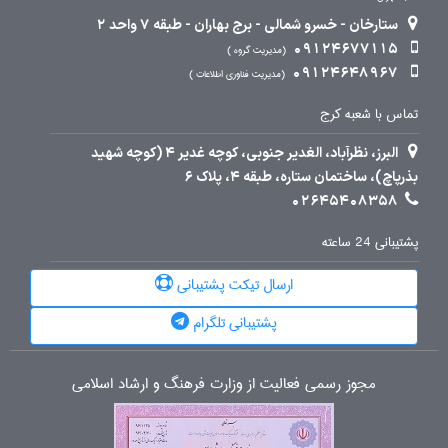
ستارخان - خسرو شمالی - برج بهاران - طبقه 7 واحد 2
09124677115
مدیریت گروه
09124648967
مدیریت فناوری اطلاعات
تماس با شعبه کرج
البرز، نظرآباد، الغدیر جنوبی، کوچه غدیر 4 (کوچه شهید
بذرپاچ)، ساختمان ستاره، طبقه 4، پلاک 6
02645408358
پشتیبانی 24 ساعته
ارسال تیکت پشتیبانی
پشتیبانی تلگرام
مجوز رسمی فعالیت از وزارت فرهنگ و ارشاد اسلامی