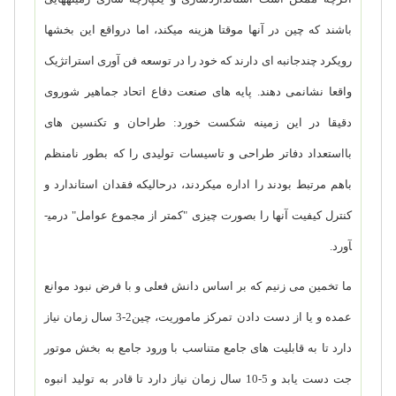
باشند که چین در آنها موقتا هزینه می­کند، اما درواقع این بخشها
رویکرد چندجانبه ای دارند که خود را در توسعه فن آوری استراتژیک
واقعا نشان­می دهند. پایه های صنعت دفاع اتحاد جماهیر شوروی
دقیقا در این زمینه شکست خورد: طراحان و تکنسین های
بااستعداد دفاتر طراحی و تاسیسات تولیدی را که بطور نامنظم
باهم مرتبط بودند را اداره می­کردند، درحالیکه فقدان استاندارد و
کنترل کیفیت آنها را بصورت چیزی "کمتر از مجموع عوامل" درمی­
آورد.
ما تخمین می زنیم که بر اساس دانش فعلی و با فرض نبود موانع
عمده و یا از دست دادن تمرکز ماموریت، چین2-3 سال زمان نیاز
دارد تا به قابلیت های جامع متناسب با ورود جامع به بخش موتور
جت دست یابد و 5-10 سال زمان نیاز دارد تا قادر به تولید انبوه