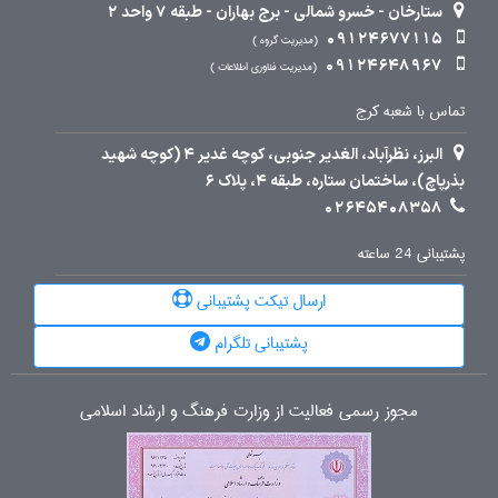
ستارخان - خسرو شمالی - برج بهاران - طبقه 7 واحد 2
09124677115
مدیریت گروه
09124648967
مدیریت فناوری اطلاعات
تماس با شعبه کرج
البرز، نظرآباد، الغدیر جنوبی، کوچه غدیر 4 (کوچه شهید
بذرپاچ)، ساختمان ستاره، طبقه 4، پلاک 6
02645408358
پشتیبانی 24 ساعته
ارسال تیکت پشتیبانی
پشتیبانی تلگرام
مجوز رسمی فعالیت از وزارت فرهنگ و ارشاد اسلامی