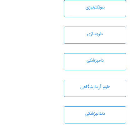
بيوتكنولوژی
داروسازی
دامپزشكی
علوم آزمايشگاهی
دندانپزشكی