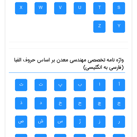
X
W
V
U
T
S
Z
Y
واژه نامه تخصصی
مهندسی معدن
بر اساس حروف الفبا
(فارسی به انگلیسی)
آ
ا
ب
پ
ت
ث
ج
چ
ح
خ
د
ذ
ر
ز
ژ
س
ش
ص