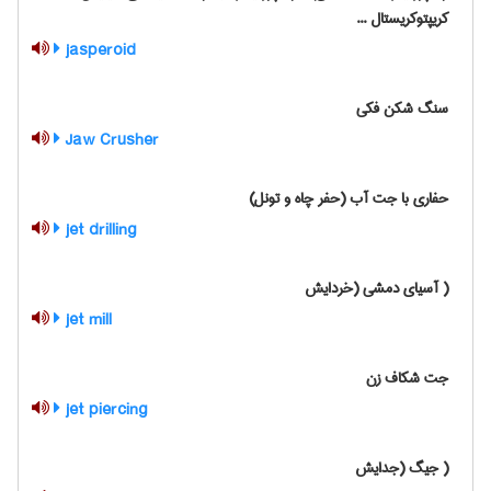
کریپتوکریستال ...
jasperoid
سنگ شکن فکی
Jaw Crusher
حفاری با جت آب (حفر چاه و تونل)
jet drilling
( آسیای دمشی (خردایش
jet mill
جت شکاف زن
jet piercing
( جیگ (جدایش