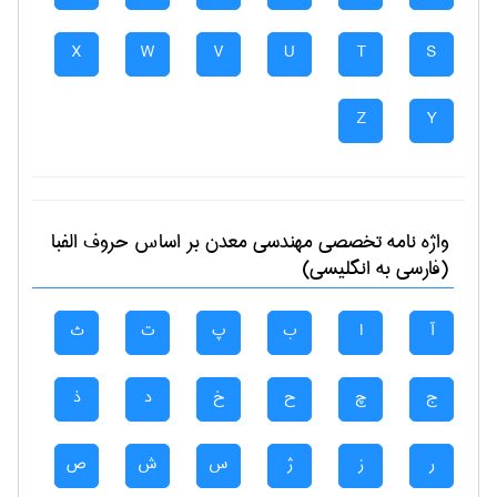
X
W
V
U
T
S
Z
Y
واژه نامه تخصصی
مهندسی معدن
بر اساس حروف الفبا
(فارسی به انگلیسی)
آ
ا
ب
پ
ت
ث
ج
چ
ح
خ
د
ذ
ر
ز
ژ
س
ش
ص