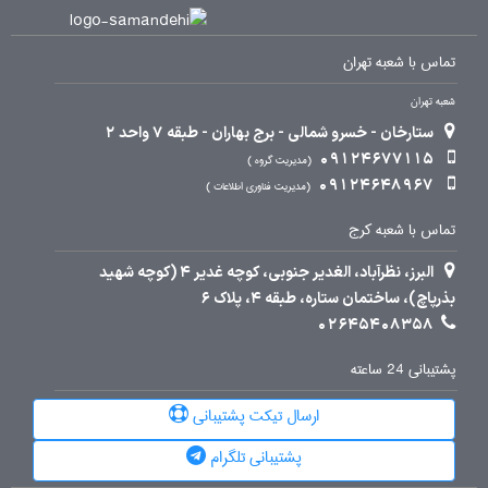
تماس با شعبه تهران
شعبه تهران
ستارخان - خسرو شمالی - برج بهاران - طبقه 7 واحد 2
09124677115
مدیریت گروه
09124648967
مدیریت فناوری اطلاعات
تماس با شعبه کرج
البرز، نظرآباد، الغدیر جنوبی، کوچه غدیر 4 (کوچه شهید
بذرپاچ)، ساختمان ستاره، طبقه 4، پلاک 6
02645408358
پشتیبانی 24 ساعته
ارسال تیکت پشتیبانی
پشتیبانی تلگرام