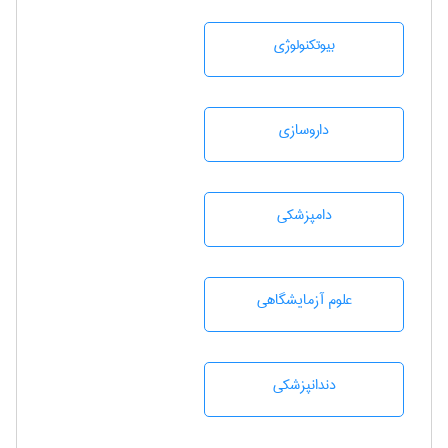
بيوتكنولوژی
داروسازی
دامپزشكی
علوم آزمايشگاهی
دندانپزشكی