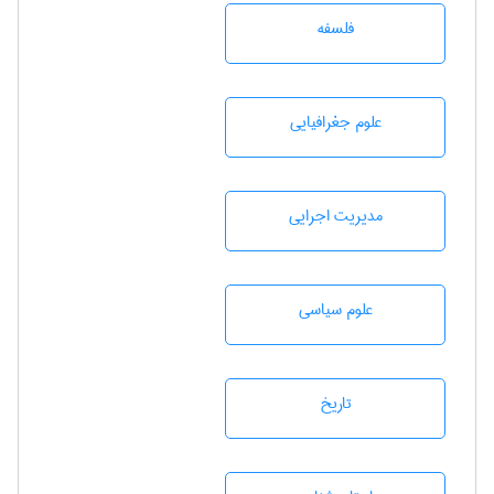
فلسفه
علوم جغرافيايی
مديريت اجرايی
علوم سياسی
تاريخ