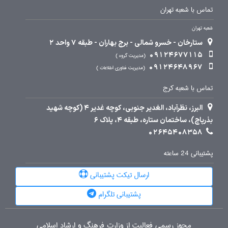
تماس با شعبه تهران
شعبه تهران
ستارخان - خسرو شمالی - برج بهاران - طبقه 7 واحد 2
09124677115
مدیریت گروه
09124648967
مدیریت فناوری اطلاعات
تماس با شعبه کرج
البرز، نظرآباد، الغدیر جنوبی، کوچه غدیر 4 (کوچه شهید
بذرپاچ)، ساختمان ستاره، طبقه 4، پلاک 6
02645408358
پشتیبانی 24 ساعته
ارسال تیکت پشتیبانی
پشتیبانی تلگرام
مجوز رسمی فعالیت از وزارت فرهنگ و ارشاد اسلامی