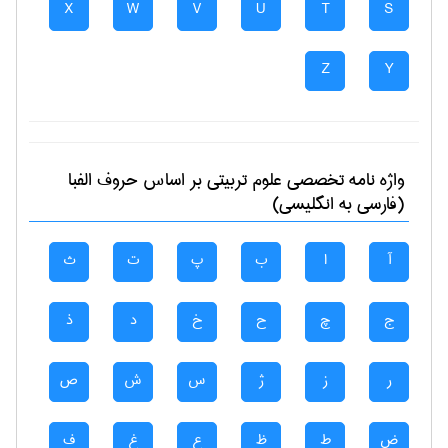
X
W
V
U
T
S
Z
Y
واژه نامه تخصصی
علوم تربيتی
بر اساس حروف الفبا
(فارسی به انگلیسی)
آ
ا
ب
پ
ت
ث
ج
چ
ح
خ
د
ذ
ر
ز
ژ
س
ش
ص
ض
ط
ظ
ع
غ
ف