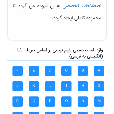
اصطلاحات تخصصی
به ان فزوده می گردد تا
مجموعه کاملی ایجاد گردد.
واژه نامه تخصصی
علوم تربيتی
بر اساس حروف الفبا
(انگلیسی به فارسی)
F
E
D
C
B
A
L
K
J
I
H
G
R
Q
P
O
N
M