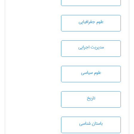
علوم جغرافيايی
مديريت اجرايی
علوم سياسی
تاريخ
باستان شناسی