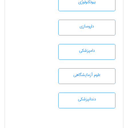
بيوتكنولوژی
داروسازی
دامپزشكی
علوم آزمايشگاهی
دندانپزشكی