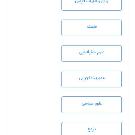
زبان و ادبيات فارسی
فلسفه
علوم جغرافيايی
مديريت اجرايی
علوم سياسی
تاريخ