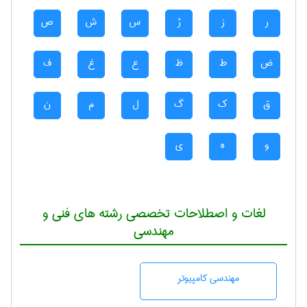
ر
ز
ژ
س
ش
ص
ض
ط
ظ
ع
غ
ف
ق
ک
گ
ل
م
ن
و
ه
ی
لغات و اصطلاحات تخصصی رشته های فنی و
مهندسی
مهندسی كامپيوتر