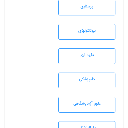
پرستاری
بيوتكنولوژی
داروسازی
دامپزشكی
علوم آزمايشگاهی
دندانپزشكی