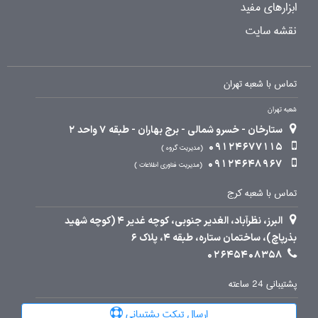
ابزارهای مفید
نقشه سایت
تماس با شعبه تهران
شعبه تهران
ستارخان - خسرو شمالی - برج بهاران - طبقه 7 واحد 2
09124677115
مدیریت گروه
09124648967
مدیریت فناوری اطلاعات
تماس با شعبه کرج
البرز، نظرآباد، الغدیر جنوبی، کوچه غدیر 4 (کوچه شهید
بذرپاچ)، ساختمان ستاره، طبقه 4، پلاک 6
02645408358
پشتیبانی 24 ساعته
ارسال تیکت پشتیبانی