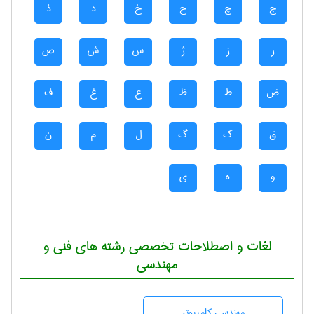
ج
چ
ح
خ
د
ذ
ر
ز
ژ
س
ش
ص
ض
ط
ظ
ع
غ
ف
ق
ک
گ
ل
م
ن
و
ه
ی
لغات و اصطلاحات تخصصی رشته های فنی و
مهندسی
مهندسی كامپيوتر