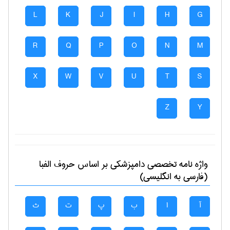
L
K
J
I
H
G
R
Q
P
O
N
M
X
W
V
U
T
S
Z
Y
واژه نامه تخصصی
دامپزشكی
بر اساس حروف الفبا
(فارسی به انگلیسی)
آ
ا
ب
پ
ت
ث