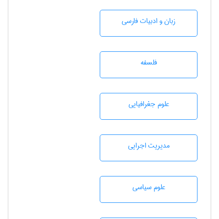
زبان و ادبيات فارسی
فلسفه
علوم جغرافيايی
مديريت اجرايی
علوم سياسی