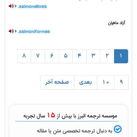
salmonellosis.
آزاد ماهیان
salmoniformes.
8
7
6
5
4
3
2
1
9
10
بعدی
صفحه آخر
15
موسسه ترجمه البرز با بیش از
سال تجربه
به دنبال ترجمه تخصصی متن یا مقاله