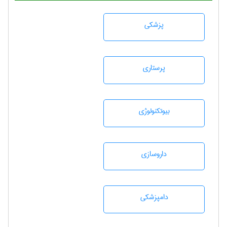
پزشكی
پرستاری
بيوتكنولوژی
داروسازی
دامپزشكی