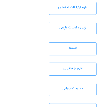
علوم ارتباطات اجتماعی
زبان و ادبيات فارسی
فلسفه
علوم جغرافيايی
مديريت اجرايی