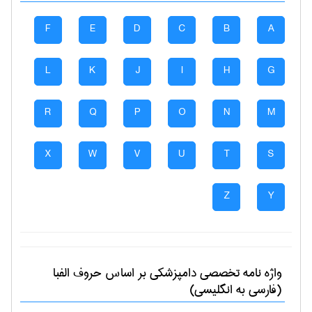
F
E
D
C
B
A
L
K
J
I
H
G
R
Q
P
O
N
M
X
W
V
U
T
S
Z
Y
واژه نامه تخصصی
دامپزشكی
بر اساس حروف الفبا
(فارسی به انگلیسی)