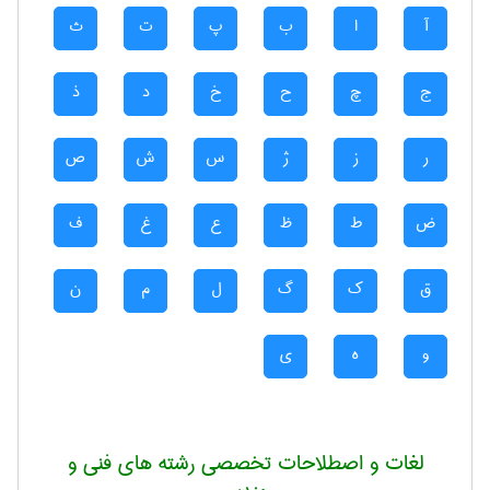
آ
ا
ب
پ
ت
ث
ج
چ
ح
خ
د
ذ
ر
ز
ژ
س
ش
ص
ض
ط
ظ
ع
غ
ف
ق
ک
گ
ل
م
ن
و
ه
ی
لغات و اصطلاحات تخصصی رشته های فنی و