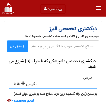
ورود/عضویت
دیکشنری تخصصی البرز
مجموعه ای کامل از لغات و اصطلاحات تخصصی همه رشته ها
جستجو کن
دیکشنری تخصصی دامپزشكی که با حرف [s] شروع می
شوند
فارسی
انگلیسی
تلفظ
بز سانن (این نژاد گسترده ترین نژاد اصلاح شده بز شیری جهان است)
saanen goat