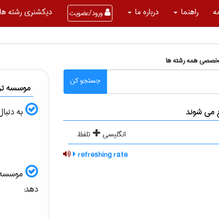
ه
راهنما
درباره ما
دیکشنری رشته ها
ورود/عضویت
تخصصی همه رشته ها
جستجو کن
موسسه ترج
به دنبا
انگلیسی
تلفظ
refreshing rate
موسسه الب
دهد: