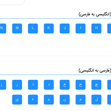
انگلیسی به فارسی)
N
M
L
K
J
I
H
فارسی به انگلیسی)
چ
ح
خ
د
ذ
ر
ز
ل
م
ن
و
ه
ی