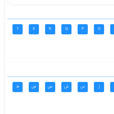
T
S
R
Q
P
O
ژ
س
ش
ص
ض
ط