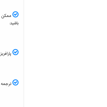
ممکن است
باشید:
پارافریز مقاله ISI و
ترجمه ف