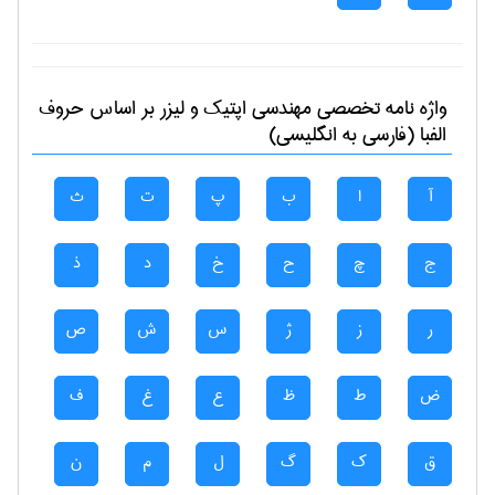
واژه نامه تخصصی
مهندسی اپتیک و لیزر
بر اساس حروف
الفبا (فارسی به انگلیسی)
آ
ا
ب
پ
ت
ث
ج
چ
ح
خ
د
ذ
ر
ز
ژ
س
ش
ص
ض
ط
ظ
ع
غ
ف
ق
ک
گ
ل
م
ن