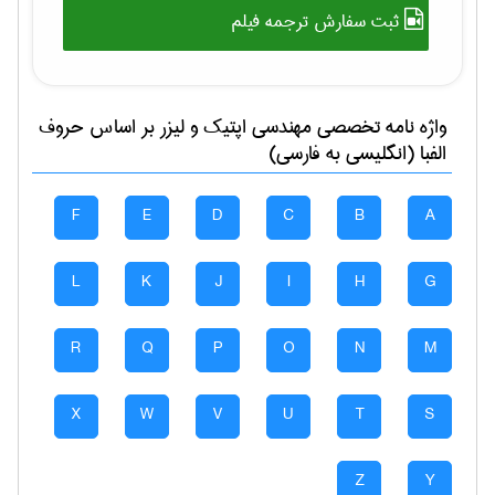
ثبت سفارش ترجمه فیلم
واژه نامه تخصصی
مهندسی اپتیک و لیزر
بر اساس حروف
الفبا (انگلیسی به فارسی)
F
E
D
C
B
A
L
K
J
I
H
G
R
Q
P
O
N
M
X
W
V
U
T
S
Z
Y