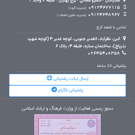
ستارخان - خسرو شمالی - برج بهاران - طبقه 7 واحد 2
09124677115
مدیریت گروه
09124648967
مدیریت فناوری اطلاعات
تماس با شعبه کرج
البرز، نظرآباد، الغدیر جنوبی، کوچه غدیر 4 (کوچه شهید
بذرپاچ)، ساختمان ستاره، طبقه 4، پلاک 6
02645408358
پشتیبانی 24 ساعته
ارسال تیکت پشتیبانی
پشتیبانی تلگرام
مجوز رسمی فعالیت از وزارت فرهنگ و ارشاد اسلامی