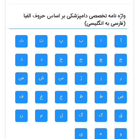
واژه نامه تخصصی
دامپزشكی
بر اساس حروف الفبا
(فارسی به انگلیسی)
آ
ا
ب
پ
ت
ث
ج
چ
ح
خ
د
ذ
ر
ز
ژ
س
ش
ص
ض
ط
ظ
ع
غ
ف
ق
ک
گ
ل
م
ن
و
ه
ی