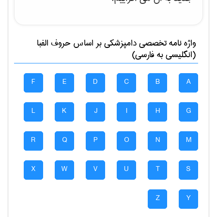
واژه نامه تخصصی
دامپزشكی
بر اساس حروف الفبا
(انگلیسی به فارسی)
F
E
D
C
B
A
L
K
J
I
H
G
R
Q
P
O
N
M
X
W
V
U
T
S
Z
Y