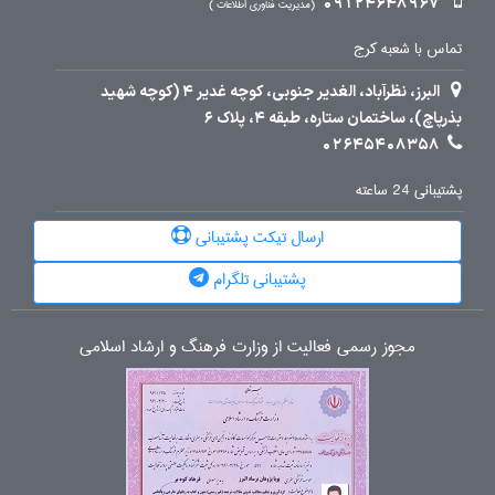
09124648967
مدیریت فناوری اطلاعات
تماس با شعبه کرج
البرز، نظرآباد، الغدیر جنوبی، کوچه غدیر 4 (کوچه شهید
بذرپاچ)، ساختمان ستاره، طبقه 4، پلاک 6
02645408358
پشتیبانی 24 ساعته
ارسال تیکت پشتیبانی
پشتیبانی تلگرام
مجوز رسمی فعالیت از وزارت فرهنگ و ارشاد اسلامی