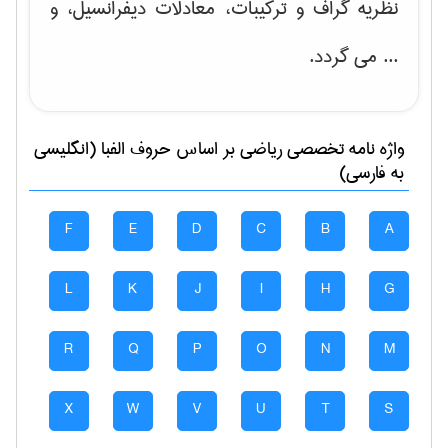
نظریه گراف و تركیبات، معادلات دیفرانسیل
، و
... می گردد.
واژه نامه تخصصی
رياضی
بر اساس حروف الفبا (انگلیسی
به فارسی)
F
E
D
C
B
A
L
K
J
I
H
G
R
Q
P
O
N
M
X
W
V
U
T
S