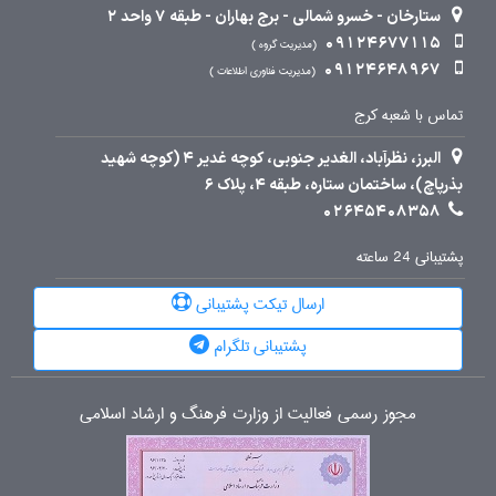
ستارخان - خسرو شمالی - برج بهاران - طبقه 7 واحد 2
09124677115
مدیریت گروه
09124648967
مدیریت فناوری اطلاعات
تماس با شعبه کرج
البرز، نظرآباد، الغدیر جنوبی، کوچه غدیر 4 (کوچه شهید
بذرپاچ)، ساختمان ستاره، طبقه 4، پلاک 6
02645408358
پشتیبانی 24 ساعته
ارسال تیکت پشتیبانی
پشتیبانی تلگرام
مجوز رسمی فعالیت از وزارت فرهنگ و ارشاد اسلامی