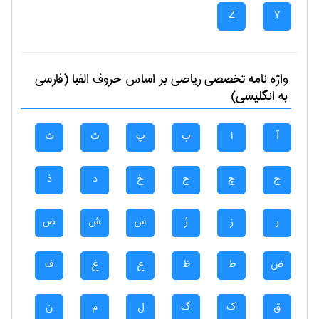
Z
Y
واژه نامه تخصصی
رياضی
بر اساس حروف الفبا (فارسی
به انگلیسی)
آ
ا
ب
پ
ت
ث
ج
چ
ح
خ
د
ذ
ر
ز
ژ
س
ش
ص
ض
ط
ظ
ع
غ
ف
ق
ک
گ
ل
م
ن