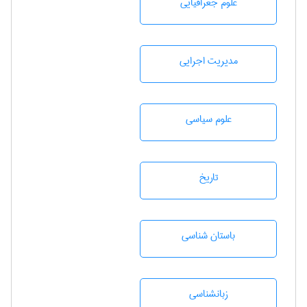
علوم جغرافيايی
مديريت اجرايی
علوم سياسی
تاريخ
باستان شناسی
زبانشناسی