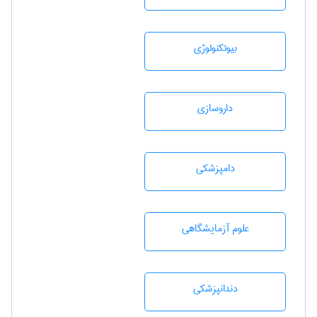
بيوتكنولوژی
داروسازی
دامپزشكی
علوم آزمايشگاهی
دندانپزشكی