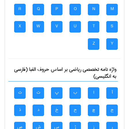
R
Q
P
O
N
M
X
W
V
U
T
S
Z
Y
واژه نامه تخصصی
رياضی
بر اساس حروف الفبا (فارسی
به انگلیسی)
آ
ا
ب
پ
ت
ث
ج
چ
ح
خ
د
ذ
ر
ز
ژ
س
ش
ص