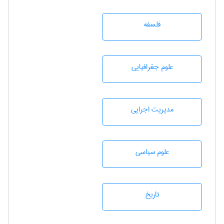
فلسفه
علوم جغرافيايی
مديريت اجرايی
علوم سياسی
تاريخ