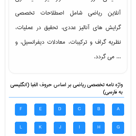
آنلاین ریاضی شامل اصطلاحات تخصصی
گرایش های
آنالیز عددی، تحقیق در عملیات،
نظریه گراف و تركیبات، معادلات دیفرانسیل
، و
... می گردد.
واژه نامه تخصصی
رياضی
بر اساس حروف الفبا (انگلیسی
به فارسی)
F
E
D
C
B
A
L
K
J
I
H
G