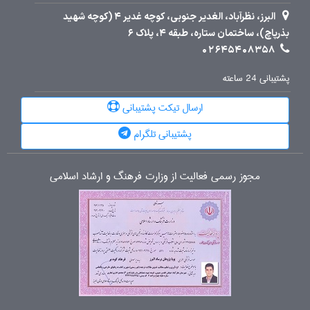
البرز، نظرآباد، الغدیر جنوبی، کوچه غدیر 4 (کوچه شهید
بذرپاچ)، ساختمان ستاره، طبقه 4، پلاک 6
02645408358
پشتیبانی 24 ساعته
ارسال تیکت پشتیبانی
پشتیبانی تلگرام
مجوز رسمی فعالیت از وزارت فرهنگ و ارشاد اسلامی