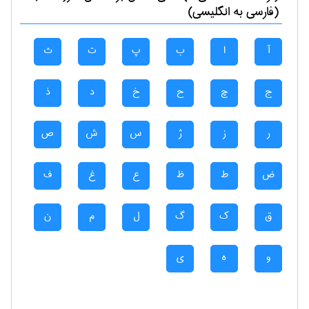
(فارسی به انگلیسی)
آ
ا
ب
پ
ت
ث
ج
چ
ح
خ
د
ذ
ر
ز
ژ
س
ش
ص
ض
ط
ظ
ع
غ
ف
ق
ک
گ
ل
م
ن
و
ه
ی