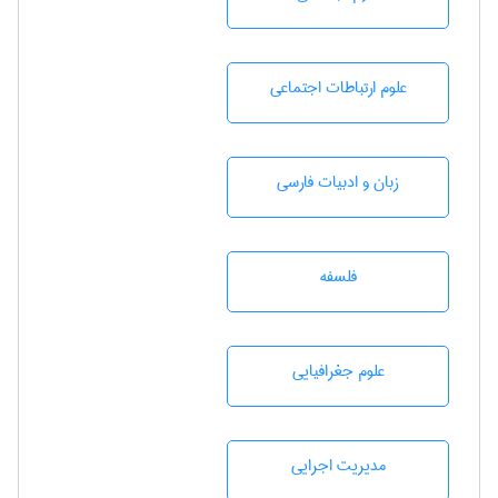
علوم ارتباطات اجتماعی
زبان و ادبيات فارسی
فلسفه
علوم جغرافيايی
مديريت اجرايی