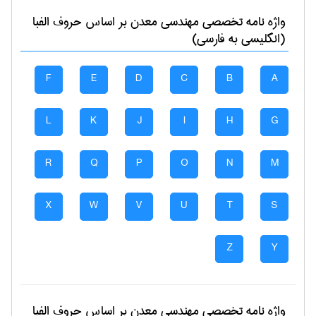
واژه نامه تخصصی
مهندسی معدن
بر اساس حروف الفبا
(انگلیسی به فارسی)
F
E
D
C
B
A
L
K
J
I
H
G
R
Q
P
O
N
M
X
W
V
U
T
S
Z
Y
واژه نامه تخصصی
مهندسی معدن
بر اساس حروف الفبا