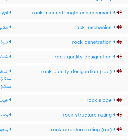
rock mass strength enhancement
افزای
rock mechanics
مکان
rock penetration
نفوذ 
rock quality designation
شاخص
rock quality designation (rqd)
شاخص 
سنگ)
rock slope
شيب 
rock structure rating
رده ب
rock structure rating (rsr)
ردهبن