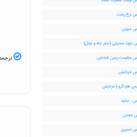
قیمت مصرف کننده
 نرخ پخت
 سوزنی
 نفوذ صحرایی (حفر چاه و تونل)
ترجمه 
مقاومت زمین شناختی
 خردایش
یس هاردگرو (خردایش
، نمایه
 معدنی
 خمیری