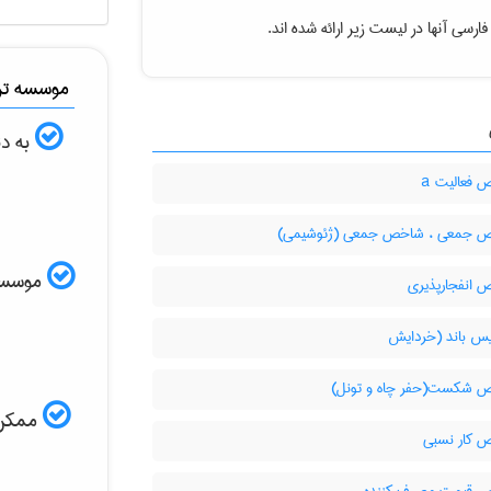
ارسی آنها در لیست زیر ارائه شده اند.
موسسه ترج
به دن
فعالیت a
جمعی ، شاخص جمعی (ژئوشیمی)
موسسه ا
انفجارپذیری
یس باند (خردایش
شکست(حفر چاه و تونل)
ممکن ا
کار نسبی