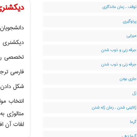
دیکشنری
وقف ، زمان ماندگاری
رتوگیری
دانشجویان 
یرایی
دیکشنری 
جرقه زنی و ذوب شدن
تخصصی رشته
جرقه زنی و ذوب شدن
فارسی ترجم
جاری بودن
شکل دادن 
ژل
انتخاب موا
لاتینی شدن ، زمان ژله شدن
متالوژی ب
رما
لغات آن اف
گرما دهی