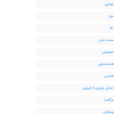
ازداری
خیز
ار
 سفت شدن
تفجوشی
همدماسازی
فشردن
زمانی بارریزی تا بارریزی
برگشت
پیمایش