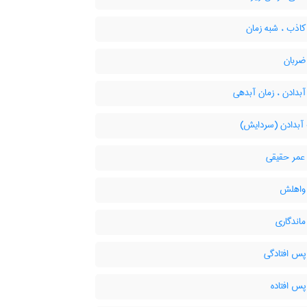
کاذب ، شبه زمان
ضربان
بدادن ، زمان آبدهی
بدادن (سردایش)
مر حقیقی
واهلش
اندگاری
پس افتادگی
پس افتاده