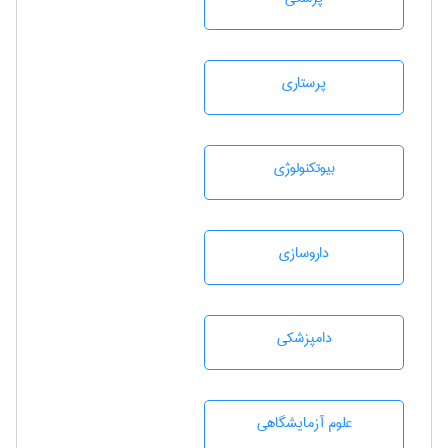
پرستاری
بيوتكنولوژی
داروسازی
دامپزشكی
علوم آزمايشگاهی