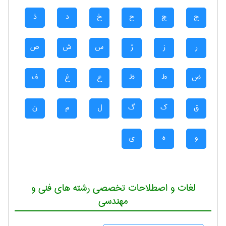
ج
چ
ح
خ
د
ذ
ر
ز
ژ
س
ش
ص
ض
ط
ظ
ع
غ
ف
ق
ک
گ
ل
م
ن
و
ه
ی
لغات و اصطلاحات تخصصی رشته های فنی و
مهندسی