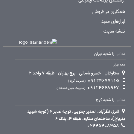
راهنمای پرداخت اینترنتی
همکاری در فروش
ابزارهای مفید
نقشه سایت
تماس با شعبه تهران
شعبه تهران
ستارخان - خسرو شمالی - برج بهاران - طبقه 7 واحد 2
09124677115
مدیریت گروه
09124648967
مدیریت فناوری اطلاعات
تماس با شعبه کرج
البرز، نظرآباد، الغدیر جنوبی، کوچه غدیر 4 (کوچه شهید
بذرپاچ)، ساختمان ستاره، طبقه 4، پلاک 6
02645408358