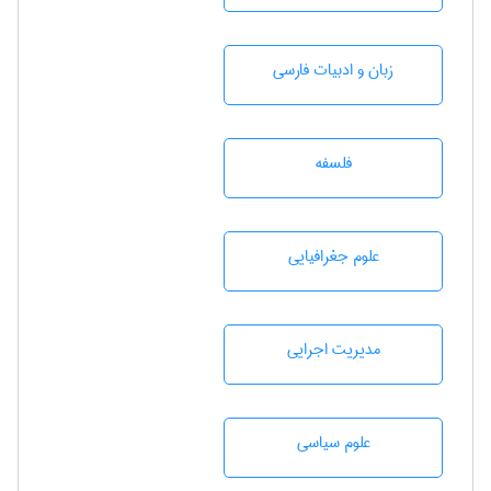
زبان و ادبيات فارسی
فلسفه
علوم جغرافيايی
مديريت اجرايی
علوم سياسی