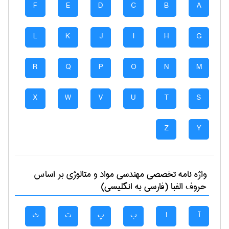
F
E
D
C
B
A
L
K
J
I
H
G
R
Q
P
O
N
M
X
W
V
U
T
S
Z
Y
واژه نامه تخصصی
مهندسی مواد و متالوژی
بر اساس
حروف الفبا (فارسی به انگلیسی)
آ
ا
ب
پ
ت
ث