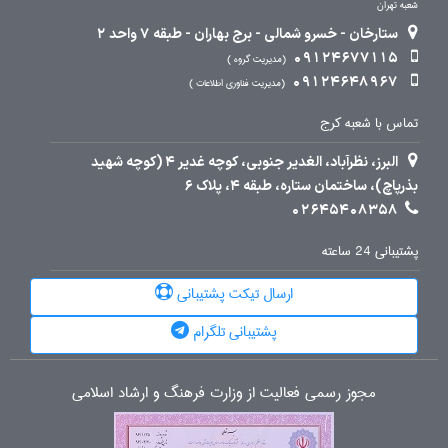
شعبه تهران
ستارخان - خسرو شمالی - برج بهاران - طبقه 7 واحد 2
09124677115
مدیریت گروه
09124648967
مدیریت فناوری اطلاعات
تماس با شعبه کرج
البرز، نظرآباد، الغدیر جنوبی، کوچه غدیر 4 (کوچه شهید
بذرپاچ)، ساختمان ستاره، طبقه 4، پلاک 6
02645408358
پشتیبانی 24 ساعته
ارسال تیکت پشتیبانی
پشتیبانی تلگرام
مجوز رسمی فعالیت از وزارت فرهنگ و ارشاد اسلامی