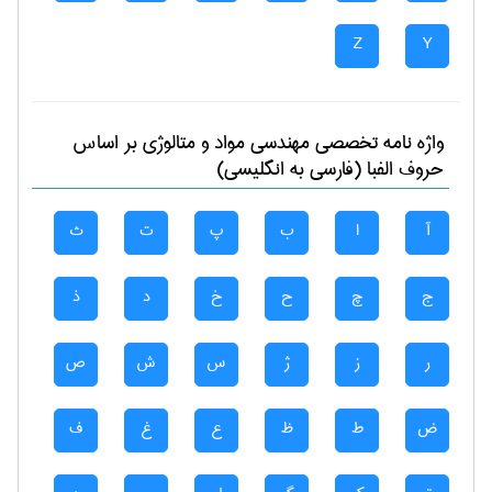
Z
Y
واژه نامه تخصصی
مهندسی مواد و متالوژی
بر اساس
حروف الفبا (فارسی به انگلیسی)
آ
ا
ب
پ
ت
ث
ج
چ
ح
خ
د
ذ
ر
ز
ژ
س
ش
ص
ض
ط
ظ
ع
غ
ف