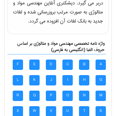
دربر می گیرد. دیشکنری آنلاین مهندسی مواد و
متالوژی به صورت مرتب بروزرسانی شده و لغات
جدید به بانک لغات آن افزوده می گردد.
واژه نامه تخصصی
مهندسی مواد و متالوژی
بر اساس
حروف الفبا (انگلیسی به فارسی)
F
E
D
C
B
A
L
K
J
I
H
G
R
Q
P
O
N
M
X
W
V
U
T
S