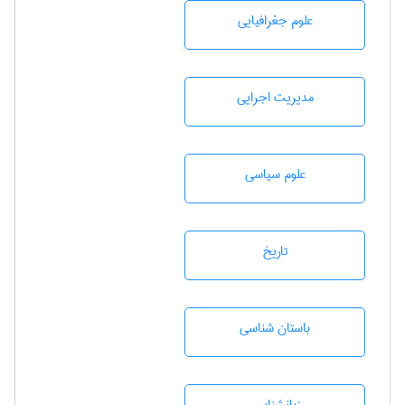
علوم جغرافيايی
مديريت اجرايی
علوم سياسی
تاريخ
باستان شناسی