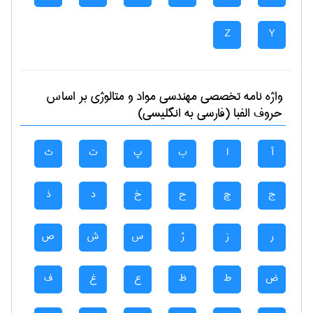
Z
Y
واژه نامه تخصصی
مهندسی مواد و متالوژی
بر اساس
حروف الفبا (فارسی به انگلیسی)
آ
ا
ب
پ
ت
ث
ج
چ
ح
خ
د
ذ
ر
ز
ژ
س
ش
ص
ض
ط
ظ
ع
غ
ف