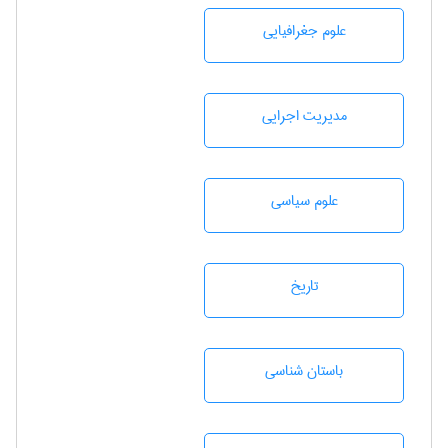
علوم جغرافيايی
مديريت اجرايی
علوم سياسی
تاريخ
باستان شناسی