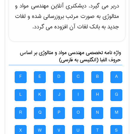
دربر می گیرد. دیشکنری آنلاین مهندسی مواد و
متالوژی به صورت مرتب بروزرسانی شده و لغات
جدید به بانک لغات آن افزوده می گردد.
واژه نامه تخصصی
مهندسی مواد و متالوژی
بر اساس
حروف الفبا (انگلیسی به فارسی)
F
E
D
C
B
A
L
K
J
I
H
G
R
Q
P
O
N
M
X
W
V
U
T
S