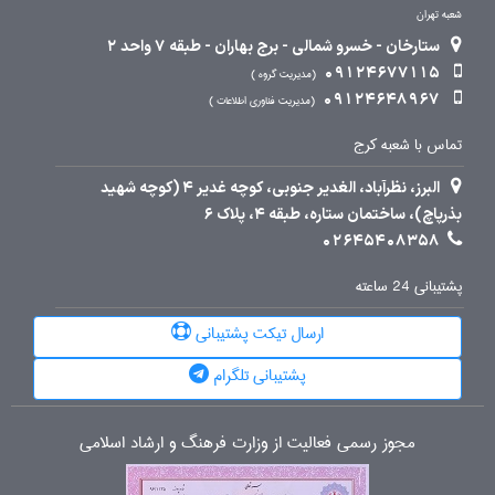
شعبه تهران
ستارخان - خسرو شمالی - برج بهاران - طبقه 7 واحد 2
09124677115
مدیریت گروه
09124648967
مدیریت فناوری اطلاعات
تماس با شعبه کرج
البرز، نظرآباد، الغدیر جنوبی، کوچه غدیر 4 (کوچه شهید
بذرپاچ)، ساختمان ستاره، طبقه 4، پلاک 6
02645408358
پشتیبانی 24 ساعته
ارسال تیکت پشتیبانی
پشتیبانی تلگرام
مجوز رسمی فعالیت از وزارت فرهنگ و ارشاد اسلامی