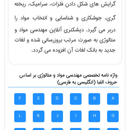
گرایش های
شکل دادن فلزات، سرامیک، ریخته
گری، جوشکاری و شناسایی و انتخاب مواد
را
دربر می گیرد. دیشکنری آنلاین مهندسی مواد و
متالوژی به صورت مرتب بروزرسانی شده و لغات
جدید به بانک لغات آن افزوده می گردد.
واژه نامه تخصصی
مهندسی مواد و متالوژی
بر اساس
حروف الفبا (انگلیسی به فارسی)
F
E
D
C
B
A
L
K
J
I
H
G