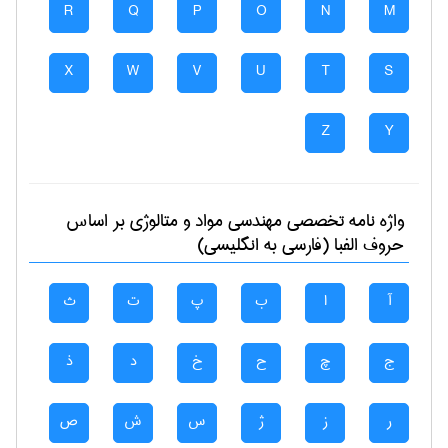
R
Q
P
O
N
M
X
W
V
U
T
S
Z
Y
واژه نامه تخصصی
مهندسی مواد و متالوژی
بر اساس
حروف الفبا (فارسی به انگلیسی)
آ
ا
ب
پ
ت
ث
ج
چ
ح
خ
د
ذ
ر
ز
ژ
س
ش
ص