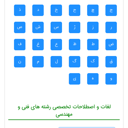
ج
چ
ح
خ
د
ذ
ر
ز
ژ
س
ش
ص
ض
ط
ظ
ع
غ
ف
ق
ک
گ
ل
م
ن
و
ه
ی
لغات و اصطلاحات تخصصی رشته های فنی و
مهندسی