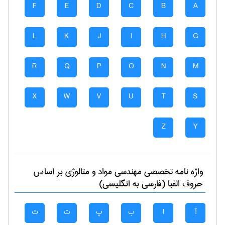
F
E
D
C
B
A
L
K
J
I
H
G
R
Q
P
O
N
M
X
W
V
U
T
S
Z
Y
واژه نامه تخصصی
مهندسی مواد و متالوژی
بر اساس
حروف الفبا (فارسی به انگلیسی)
آ
ا
ب
پ
ت
ث