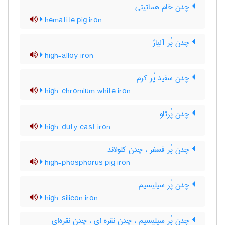
چدن خام هماتیتی
hematite pig iron
چدن پُر آلیاژ
high-alloy iron
چدن سفید پُر کرم
high-chromium white iron
چدن پُرتاو
high-duty cast iron
چدن پُر فسفر ، چدن کلولاند
high-phosphorus pig iron
چدن پُر سیلیسیم
high-silicon iron
چدن پُر سیلیسیم ، چدن نقره ای ، چدن نقره‌ای