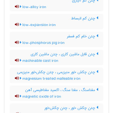
چدن کم آلیاژی
low-alloy iron
چدن کم انبساط
low-expansion iron
چدن خام کم فسفر
low-phosphorus pig iron
چدن قابل ماشین کاری ، چدن ماشین کاری
machinable cast iron
چدن چکش خور منیزیمی ، چدن چکش‌خور منیزیمی
magnesium treated malleable iron
مغناسنگ ، مغنا سنگ ، اکسید مغناطیسی آهن
magnetic oxide of iron
چدن چکش خور ، چدن چکش‌خور