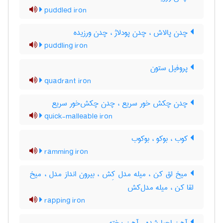
puddled iron
چدن پالاش ، چدن پودلاژ ، چدن ورزیده
puddling iron
پروفیل ستون
quadrant iron
چدن چکش خور سریع ، چدن چکش‌خور سریع
quick-malleable iron
کوب ، بوکو ، بوکوب
ramming iron
میخ لق کن ، میله مدل کِش ، بیرون انداز مدل ، میخ
لقا کن ، میله مدل‌کش
rapping iron