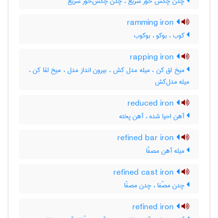
چدن چکش خور سریع ، چدن چکش‌خور سریع
ramming iron
کوب ، بوکو ، بوکوب
rapping iron
میخ لق کن ، میله مدل کِش ، بیرون انداز مدل ، میخ لقا کن ،
میله مدل‌کش
reduced iron
آهن احیا شده ، آهن پخته
refined bar iron
میله آهن مصفّا
refined cast iron
چدن مصّفا ، چدن مصفّا
refined iron