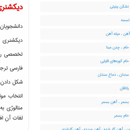
دیکشنری
شکن بینیتی
تسمه
دانشجویان 
آهن ، میله آهن
دیکشنری 
ام ، چدن مبنا
تخصصی رشته
م کوره‌های قلیایی
فارسی ترجم
ندان ، دَماغ سندان
شکل دادن 
تاقان
انتخاب موا
سمر ، آهن بسمر
متالوژی ب
ام بسمر
لغات آن اف
 ، آهن کار شده ، آهن ورزیده ، آهن کارشده