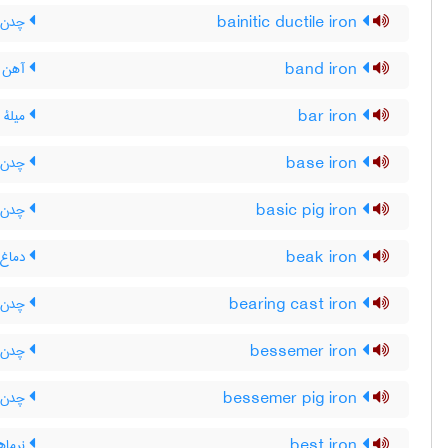
bainitic ductile iron
چدن ن
band iron
آهن 
bar iron
میلۀ 
base iron
چدن خ
basic pig iron
چدن خا
beak iron
دماغ س
bearing cast iron
چدن یا
bessemer iron
چدن ب
bessemer pig iron
چدن خ
best iron
نرماهن