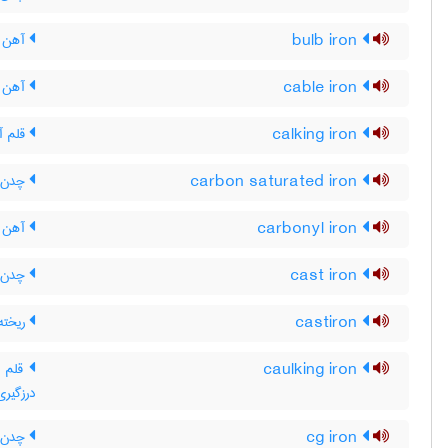
bulb iron
آهن ف
cable iron
آهن ک
calking iron
قلم آ
carbon saturated iron
چدن ا
carbonyl iron
آهن ک
cast iron
چدن (
castiron
ریخته
caulking iron
قلم بط
درزگیری 
cg iron
چدن ب