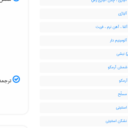
یاژی ، چدن آلیاژی (فر)
لیاژی
فا ، آهن نرم ، فریت
ومینیم دار
 نبشی
شمش آرمکو
ترجمه 
رمکو
سلّح
ستنیتی
شکن استنیتی