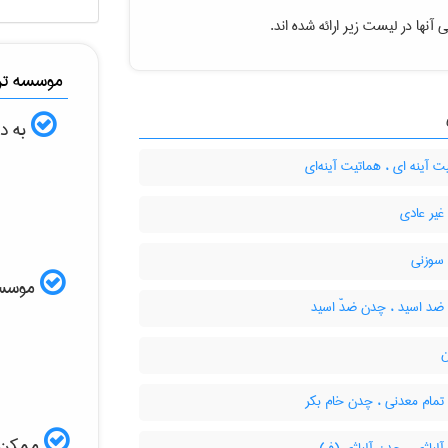
آنها در لیست زیر ارائه شده اند.
موسسه ترج
به دن
 آینه ای ، هماتیت آینه‌ای
یر عادی
سوزنی
موسسه ا
د اسید ، چدن ضدّ اسید
ن
مام معدنی ، چدن خام بکر
ممکن ا