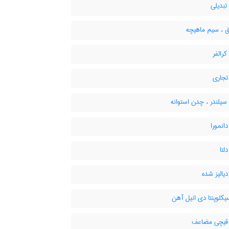
بدیلی
ق ، سیم ماهیچه
رالفر
جاری
یلندر ، چدن استوانه
انمورا
لتا
یالیز شده
کلوپنتا دی انیل آهن
یچی مضاعف