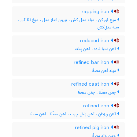
rapping iron
میخ لق کن ، میله مدل کِش ، بیرون انداز مدل ، میخ لقا کن ،
میله مدل‌کش
reduced iron
آهن احیا شده ، آهن پخته
refined bar iron
میله آهن مصفّا
refined cast iron
چدن مصّفا ، چدن مصفّا
refined iron
آهن ریزدان ، آهن زغال چوب ، آهن مصّفا ، آهن مصفا
refined pig iron
چدن خام مصفّا