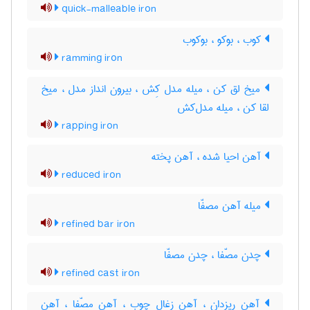
quick-malleable iron
کوب ، بوکو ، بوکوب
ramming iron
میخ لق کن ، میله مدل کِش ، بیرون انداز مدل ، میخ
لقا کن ، میله مدل‌کش
rapping iron
آهن احیا شده ، آهن پخته
reduced iron
میله آهن مصفّا
refined bar iron
چدن مصّفا ، چدن مصفّا
refined cast iron
آهن ریزدان ، آهن زغال چوب ، آهن مصّفا ، آهن