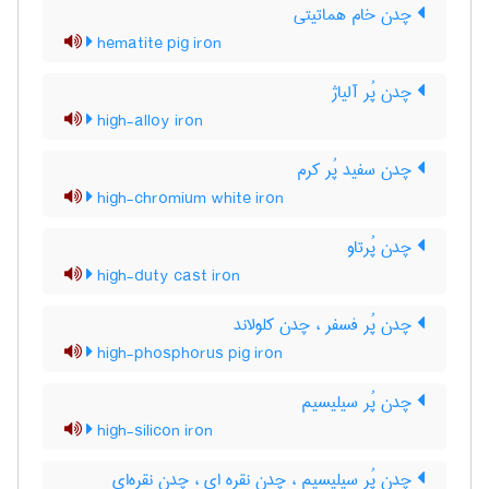
چدن خام هماتیتی
hematite pig iron
چدن پُر آلیاژ
high-alloy iron
چدن سفید پُر کرم
high-chromium white iron
چدن پُرتاو
high-duty cast iron
چدن پُر فسفر ، چدن کلولاند
high-phosphorus pig iron
چدن پُر سیلیسیم
high-silicon iron
چدن پُر سیلیسیم ، چدن نقره ای ، چدن نقره‌ای