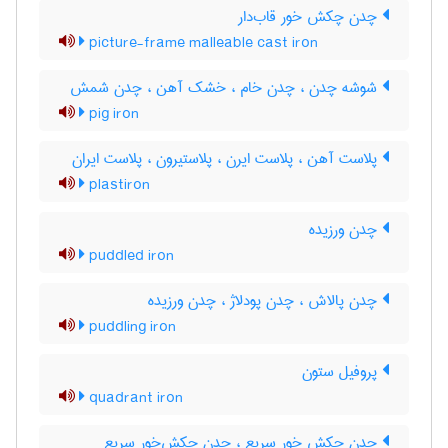
چدن چکش خور قاب‌دار
picture-frame malleable cast iron
شوشه چدن ، چدن خام ، خشک آهن ، چدن شمش
pig iron
پلاست آهن ، پلاست ایرن ، پلاستیرون ، پلاست ایران
plastiron
چدن ورزیده
puddled iron
چدن پالاش ، چدن پودلاژ ، چدن ورزیده
puddling iron
پروفیل ستون
quadrant iron
چدن چکش خور سریع ، چدن چکش‌خور سریع