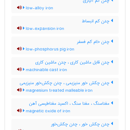
چدن کم آلیاژی
low-alloy iron
چدن کم انبساط
low-expansion iron
چدن خام کم فسفر
low-phosphorus pig iron
چدن قابل ماشین کاری ، چدن ماشین کاری
machinable cast iron
چدن چکش خور منیزیمی ، چدن چکش‌خور منیزیمی
magnesium treated malleable iron
مغناسنگ ، مغنا سنگ ، اکسید مغناطیسی آهن
magnetic oxide of iron
چدن چکش خور ، چدن چکش‌خور