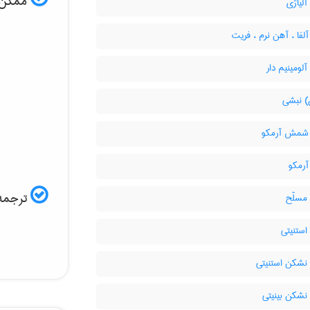
ممکن ا
لیاژی
فا ، آهن نرم ، فریت
ومینیم دار
 نبشی
شمش آرمکو
رمکو
ترجمه 
سلّح
ستنیتی
شکن استنیتی
شکن بینیتی