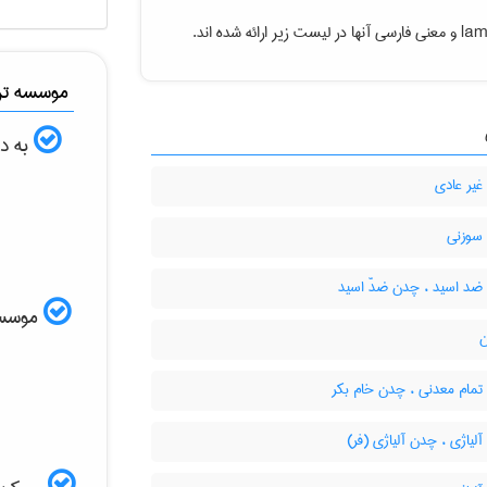
lam
و معنی فارسی آنها در لیست زیر ارائه شده اند.
موسسه ترج
به دن
یر عادی
سوزنی
د اسید ، چدن ضدّ اسید
موسسه ا
ن
مام معدنی ، چدن خام بکر
یاژی ، چدن آلیاژی (فر)