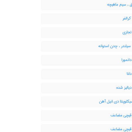
ق ، سیم ماهیچه
رالفر
جاری
یلندر ، چدن استوانه
انمورا
لتا
یالیز شده
کلوپنتا دی انیل آهن
یچی مضاعف
یچی مضاعف