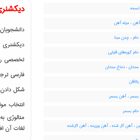
دیکشنری
تسمه
آهن ، میله آهن
دانشجویان 
ام ، چدن مبنا
دیکشنری 
م کوره‌های قلیایی
تخصصی رشته
ندان ، دَماغ سندان
فارسی ترجم
تاقان
شکل دادن 
سمر ، آهن بسمر
انتخاب موا
ام بسمر
متالوژی ب
 ، آهن کار شده ، آهن ورزیده ، آهن کارشده
لغات آن اف