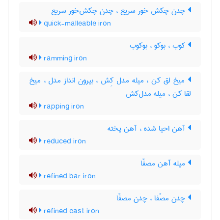
چدن چکش خور سریع ، چدن چکش‌خور سریع
quick-malleable iron
کوب ، بوکو ، بوکوب
ramming iron
میخ لق کن ، میله مدل کِش ، بیرون انداز مدل ، میخ
لقا کن ، میله مدل‌کش
rapping iron
آهن احیا شده ، آهن پخته
reduced iron
میله آهن مصفّا
refined bar iron
چدن مصّفا ، چدن مصفّا
refined cast iron