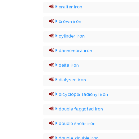
cralfer iron
crown iron
cylinder iron
dannemora iron
delta iron
dialysed iron
dicyclopentadienyl iron
double faggoted iron
double shear iron
double-double iron