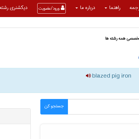
جمه
راهنما
درباره ما
دیکشنری رشته 
ورود/عضویت
تخصصی همه رشته ها
blazed pig iron
جستجو کن