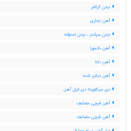
چدن کرالفر
آهن تجاری
چدن سیلندر ، چدن استوانه
آهن دانمورا
آهن دلتا
آهن دیالیز شده
دی سیکلوپنتا دی انیل آهن
آهن قیچی مضاعف
آهن قیچی مضاعف
ورق آهن سیاه چهارلا