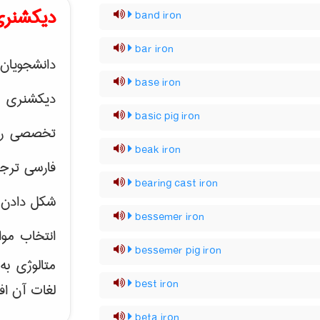
دیکشنری
band iron
bar iron
دانشجویان 
base iron
دیکشنری 
basic pig iron
تخصصی رشته
beak iron
فارسی ترجم
bearing cast iron
شکل دادن 
bessemer iron
انتخاب موا
bessemer pig iron
متالوژی ب
best iron
لغات آن اف
beta iron