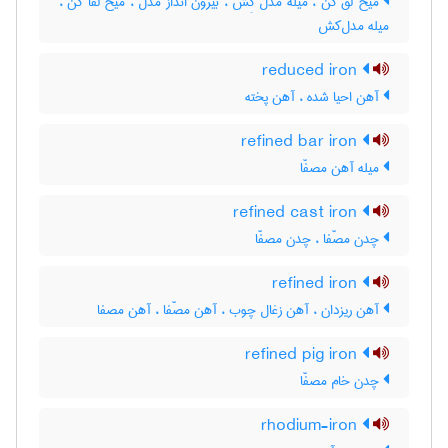
میخ لق کن ، میله مدل کِش ، بیرون انداز مدل ، میخ لقا کن ،
میله مدل‌کش
reduced iron
آهن احیا شده ، آهن پخته
refined bar iron
میله آهن مصفّا
refined cast iron
چدن مصّفا ، چدن مصفّا
refined iron
آهن ریزدان ، آهن زغال چوب ، آهن مصّفا ، آهن مصفا
refined pig iron
چدن خام مصفّا
rhodium-iron