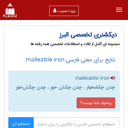
ورود/عضویت
دیکشنری تخصصی البرز
مجموعه ای کامل از لغات و اصطلاحات تخصصی همه رشته ها
نتایج برای معنی فارسی malleable iron
malleable iron
چدن چکشخوار ، چدن چکش خور ، چدن چکش‌خور
پیشنهاد شما چیست؟
جستجو کن