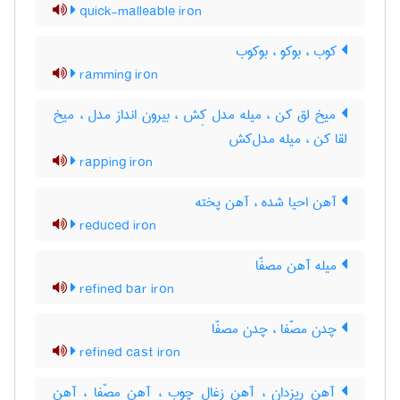
quick-malleable iron
کوب ، بوکو ، بوکوب
ramming iron
میخ لق کن ، میله مدل کِش ، بیرون انداز مدل ، میخ
لقا کن ، میله مدل‌کش
rapping iron
آهن احیا شده ، آهن پخته
reduced iron
میله آهن مصفّا
refined bar iron
چدن مصّفا ، چدن مصفّا
refined cast iron
آهن ریزدان ، آهن زغال چوب ، آهن مصّفا ، آهن